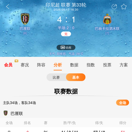
印尼超
联赛 第33轮
2026-05-17 16:30
4
1
半场 2 : 0
巴厘联
巴杨卡拉泗水联
[8]
[7]
动画
天气: 阴有雨
气温: 28°C
会员
赛况
阵容
分析
数据
指数
投票
方案
比赛
基本
联赛数据
主队34场，客队34场
全场
巴厘联
全场
排名
赛
胜/平/负
得/失
得分
总