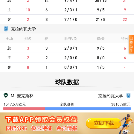
2
14
9 / 4 / 1
30 / 13
31
主
10
6
2 / 3 / 1
9 / 5
9
客
2
8
7 / 1 / 0
21 / 8
22
克拉约瓦大学
出
全场
排名
赛
胜/平/负
得/失
得分
奇
助
总
3
3
2 / 0 / 1
9 / 5
6
手
主
2
2
2 / 0 / 0
8 / 0
6
客
8
1
0 / 0 / 1
1 / 5
-
球队数据
ML麦克斯林
克拉约瓦大学
全队身价
球员平均年龄
队伍人数