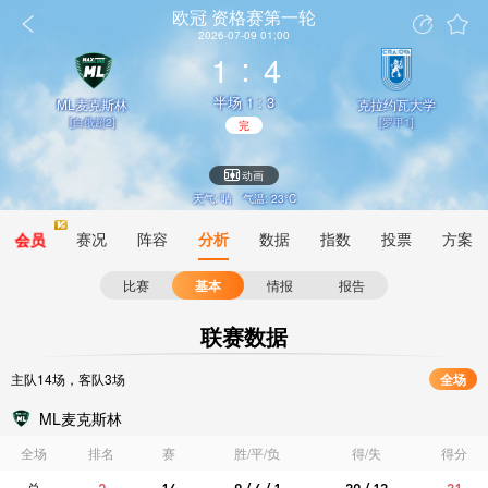
欧冠
资格赛第一轮
2026-07-09 01:00
1
4
半场 1 : 3
ML麦克斯林
克拉约瓦大学
[白俄超2]
[罗甲1]
动画
天气: 晴
气温: 23°C
会员
赛况
阵容
分析
数据
指数
投票
方案
比赛
基本
情报
报告
联赛数据
主队14场，客队3场
全场
ML麦克斯林
全场
排名
赛
胜/平/负
得/失
得分
总