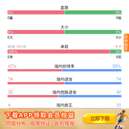
盘路
0赢
0输
大小
出
0大
0小
奇
助
单双
2单
0双
单
单
手
2单
0双
场均控球率
场均进攻
场均危险进攻
场均射正
场均进球