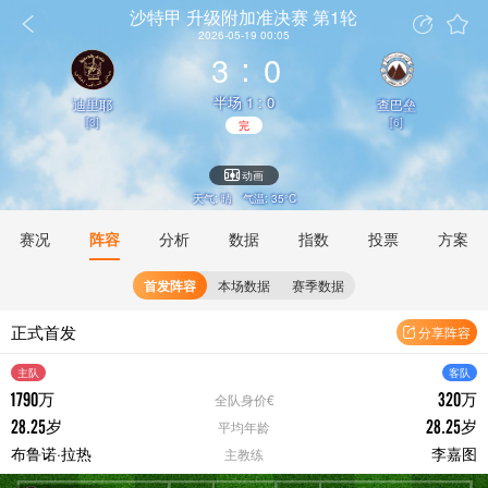
沙特甲
升级附加准决赛 第1轮
2026-05-19 00:05
3
0
半场 1 : 0
迪里耶
查巴垒
[3]
[6]
动画
天气: 晴
气温: 35°C
赛况
阵容
分析
数据
指数
投票
方案
首发阵容
本场数据
赛季数据
正式首发
分享阵容
主队
客队
1790
320
万
万
全队身价€
28.25
28.25
岁
岁
平均年龄
布鲁诺·拉热
李嘉图
主教练