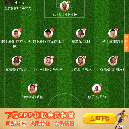
4-4-2
首发身价€:
942.5万
瓦里德·阿卜杜拉
出
奇
阿卜杜勒·阿齐兹·法
阿卜杜拉·阿尔萨比特
奥马尔·科利
哈立德·阿西里
助
拉吉
手
克莱顿·迪安迪
阿卜杜莱拉·马勒基
侯赛因·卡塔尼
乔治-凯文·恩库杜
加伊坦·拉波德
穆萨·马雷加